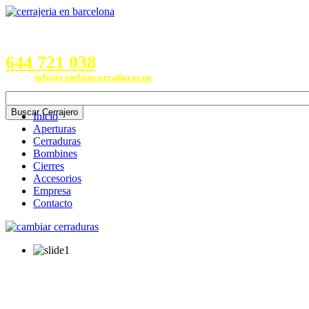
Servicios en Provincias de
Barcelona, Valencia, Burgos,
Alicante, Valladolid y Madrid
644 721 038
Email:
info@cambiarcerraduras.eu
Inicio
Aperturas
Cerraduras
Bombines
Cierres
Accesorios
Empresa
Contacto