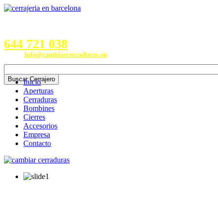
Servicios en Provincias de
Barcelona, Valencia, Burgos,
Alicante, Valladolid y Madrid
644 721 038
Email:
info@cambiarcerraduras.eu
Inicio
Aperturas
Cerraduras
Bombines
Cierres
Accesorios
Empresa
Contacto