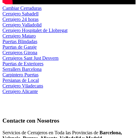
Cambiar Cerraduras
Cerrajero Sabadell
Cerrajero 24 horas
Cerrajero Valladolid
Cerrajero Hospitalet de Llobregat
Cerrajero Mataro
Puertas Blindadas
Puertas de Garaje
Cerrajeros Girona
Cerrajeros Sant Just Desvern
Puertas de Exteriores
Serrallers Barcelona
Carpintero Puertas
Persianas de Local
Cerrajero Viladecans
Cerrajero Alicante
Contacte con Nosotros
Servicios de Cerrajeros en Toda las Provincias de
Barcelona,