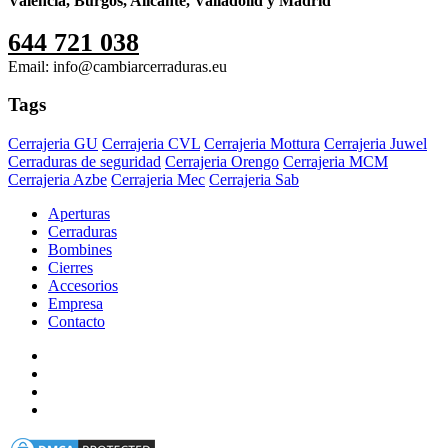
Valencia, Burgos, Alicante, Valladolid y Madrid
644 721 038
Email: info@cambiarcerraduras.eu
Tags
Cerrajeria GU
Cerrajeria CVL
Cerrajeria Mottura
Cerrajeria Juwel
Cerraduras de seguridad
Cerrajeria Orengo
Cerrajeria MCM
Cerrajeria Azbe
Cerrajeria Mec
Cerrajeria Sab
Aperturas
Cerraduras
Bombines
Cierres
Accesorios
Empresa
Contacto