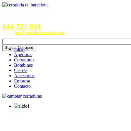
Servicios en Provincias de
Barcelona, Valencia, Burgos,
Alicante, Valladolid y Madrid
644 721 038
Email:
info@cambiarcerraduras.eu
Inicio
Aperturas
Cerraduras
Bombines
Cierres
Accesorios
Empresa
Contacto