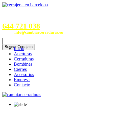
Servicios en Provincias de
Barcelona, Valencia, Burgos,
Alicante, Valladolid y Madrid
644 721 038
Email:
info@cambiarcerraduras.eu
Inicio
Aperturas
Cerraduras
Bombines
Cierres
Accesorios
Empresa
Contacto