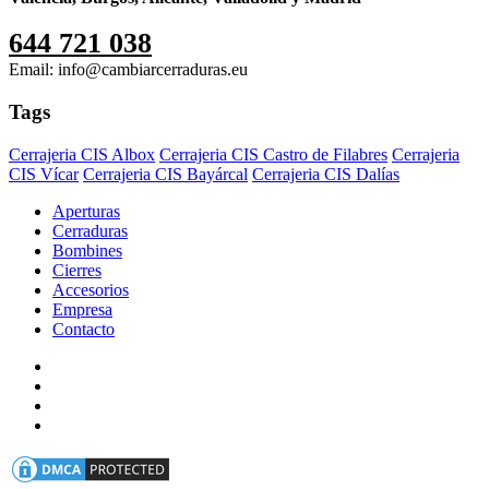
644 721 038
Email: info@cambiarcerraduras.eu
Tags
Cerrajeria CIS Albox
Cerrajeria CIS Castro de Filabres
Cerrajeria
CIS Vícar
Cerrajeria CIS Bayárcal
Cerrajeria CIS Dalías
Aperturas
Cerraduras
Bombines
Cierres
Accesorios
Empresa
Contacto