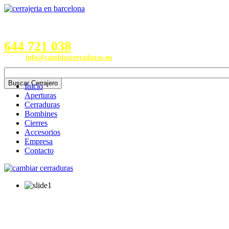
Servicios en Provincias de
Barcelona, Valencia, Burgos,
Alicante, Valladolid y Madrid
644 721 038
Email:
info@cambiarcerraduras.eu
Inicio
Aperturas
Cerraduras
Bombines
Cierres
Accesorios
Empresa
Contacto