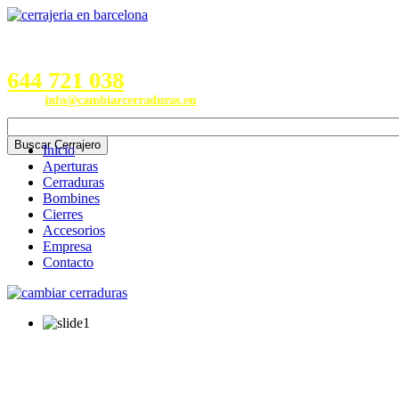
Servicios en Provincias de
Barcelona, Valencia, Burgos,
Alicante, Valladolid y Madrid
644 721 038
Email:
info@cambiarcerraduras.eu
Inicio
Aperturas
Cerraduras
Bombines
Cierres
Accesorios
Empresa
Contacto