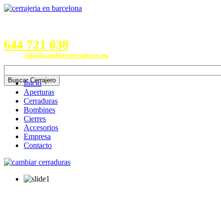
Servicios en Provincias de
Barcelona, Valencia, Burgos,
Alicante, Valladolid y Madrid
644 721 038
Email:
info@cambiarcerraduras.eu
Inicio
Aperturas
Cerraduras
Bombines
Cierres
Accesorios
Empresa
Contacto