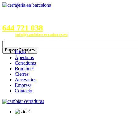
Servicios en Provincias de
Barcelona, Valencia, Burgos,
Alicante, Valladolid y Madrid
644 721 038
Email:
info@cambiarcerraduras.eu
Inicio
Aperturas
Cerraduras
Bombines
Cierres
Accesorios
Empresa
Contacto