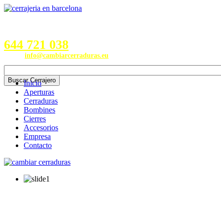
Servicios en Provincias de
Barcelona, Valencia, Burgos,
Alicante, Valladolid y Madrid
644 721 038
Email:
info@cambiarcerraduras.eu
Inicio
Aperturas
Cerraduras
Bombines
Cierres
Accesorios
Empresa
Contacto