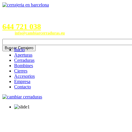
Servicios en Provincias de
Barcelona, Valencia, Burgos,
Alicante, Valladolid y Madrid
644 721 038
Email:
info@cambiarcerraduras.eu
Inicio
Aperturas
Cerraduras
Bombines
Cierres
Accesorios
Empresa
Contacto