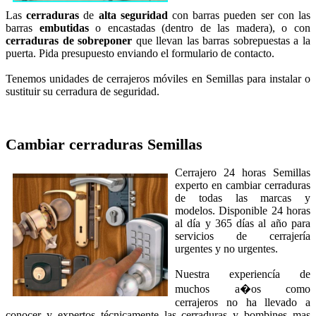
Las
cerraduras
de
alta seguridad
con
barras pueden ser con las
barras
embutidas
o encastadas (dentro de las madera), o con
cerraduras de sobreponer
que llevan las barras sobrepuestas a la
puerta. Pida presupuesto enviando el formulario de contacto.
Tenemos unidades de cerrajeros móviles en Semillas para instalar o
sustituir su cerradura de seguridad.
Cambiar cerraduras
Semillas
Cerrajero 24 horas Semillas
experto en cambiar cerraduras
de todas las marcas y
modelos. Disponible 24 horas
al día y 365 días al año para
servicios de cerrajería
urgentes y no urgentes.
Nuestra experiencía de
muchos a�os como
cerrajeros no ha llevado a
conocer y expertos técnicamente las cerraduras y bombines mas