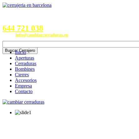
Servicios en Provincias de
Barcelona, Valencia, Burgos,
Alicante, Valladolid y Madrid
644 721 038
Email:
info@cambiarcerraduras.eu
Inicio
Aperturas
Cerraduras
Bombines
Cierres
Accesorios
Empresa
Contacto