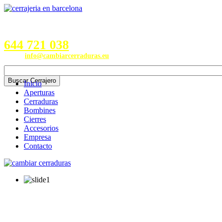
Servicios en Provincias de
Barcelona, Valencia, Burgos,
Alicante, Valladolid y Madrid
644 721 038
Email:
info@cambiarcerraduras.eu
Inicio
Aperturas
Cerraduras
Bombines
Cierres
Accesorios
Empresa
Contacto