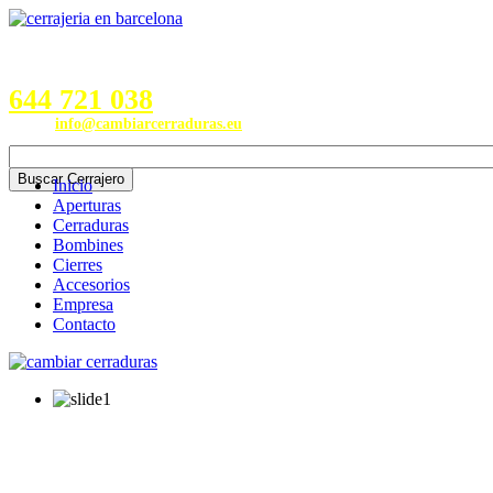
Servicios en Provincias de
Barcelona, Valencia, Burgos,
Alicante, Valladolid y Madrid
644 721 038
Email:
info@cambiarcerraduras.eu
Inicio
Aperturas
Cerraduras
Bombines
Cierres
Accesorios
Empresa
Contacto